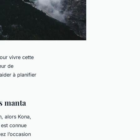
our vivre cette
eur de
ider à planifier
es manta
, alors Kona,
e est connue
ez l’occasion