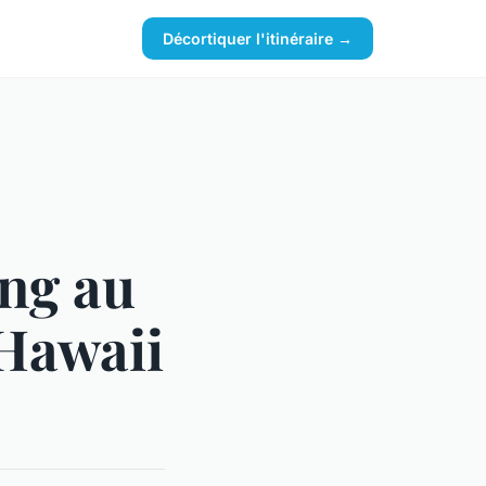
Décortiquer l'itinéraire →
ing au
 Hawaii