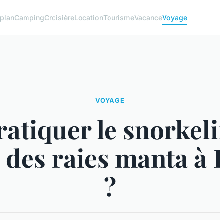
plan
Camping
Croisière
Location
Tourisme
Vacance
Voyage
VOYAGE
atiquer le snorkel
 des raies manta à
?