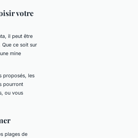
isir votre
a, il peut être
. Que ce soit sur
 une mine
s proposés, les
s pourront
s, ou vous
 mer
es plages de