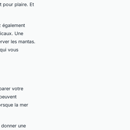
t pour plaire. Et
ez également
picaux. Une
rver les mantas.
 qui vous
parer votre
 peuvent
orsque la mer
t donner une