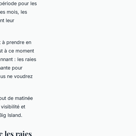
 période pour les
es mois, les
nt leur
t à prendre en
est à ce moment
nnant : les raies
nante pour
vous ne voudrez
ébut de matinée
isibilité et
ig Island.
 les raies