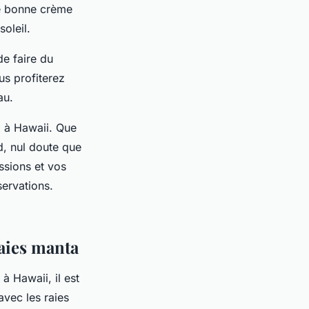
ne bonne crème
oleil.
de faire du
us profiterez
au.
a à Hawaii. Que
d, nul doute que
ssions et vos
servations.
aies manta
à Hawaii, il est
avec les raies