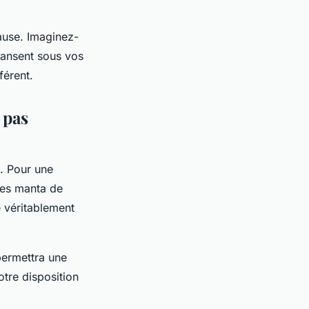
cause. Imaginez-
 dansent sous vos
férent.
 pas
s. Pour une
ies manta de
e véritablement
permettra une
tre disposition