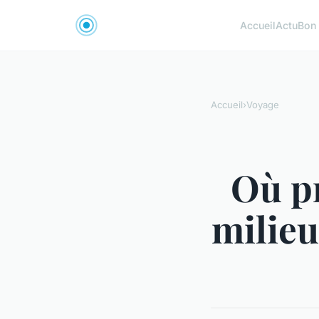
Accueil
Actu
Bon 
Accueil
›
Voyage
Où pr
milieu