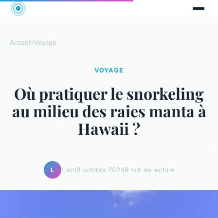
Accueil
›
Voyage
VOYAGE
Où pratiquer le snorkeling
au milieu des raies manta à
Hawaii ?
Liam
9 octobre 2024
6 min de lecture
L