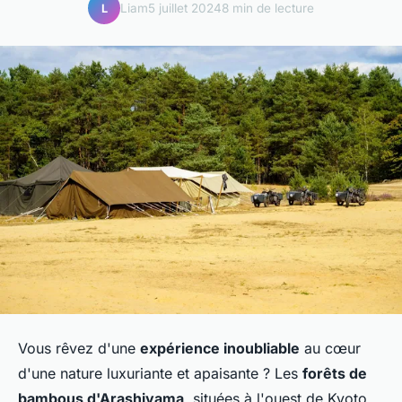
Liam
5 juillet 2024
8 min de lecture
L
Vous rêvez d'une
expérience inoubliable
au cœur
d'une nature luxuriante et apaisante ? Les
forêts de
bambous d'Arashiyama
, situées à l'ouest de Kyoto,