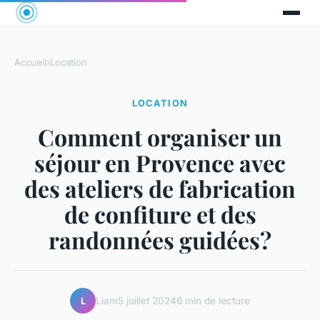
Accueil
›
Location
LOCATION
Comment organiser un
séjour en Provence avec
des ateliers de fabrication
de confiture et des
randonnées guidées?
Liam
5 juillet 2024
6 min de lecture
L