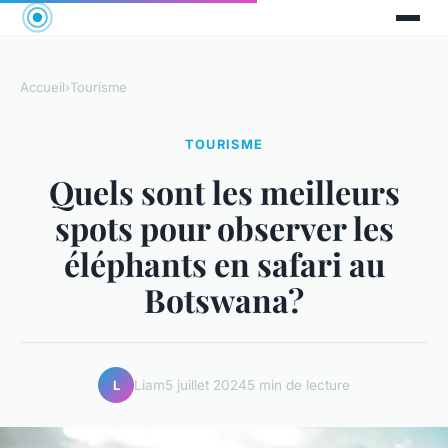
Accueil
›
Tourisme
TOURISME
Quels sont les meilleurs
spots pour observer les
éléphants en safari au
Botswana?
Liam
5 juillet 2024
5 min de lecture
L