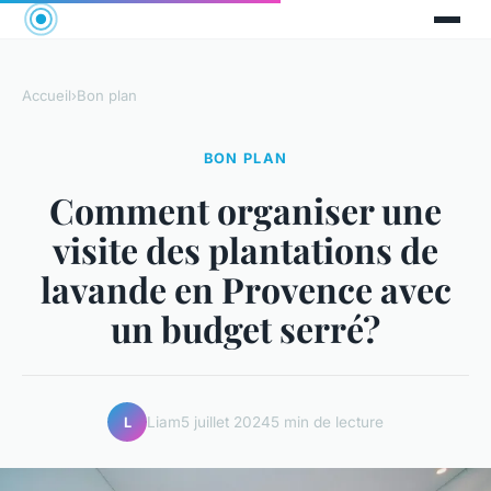
Accueil
›
Bon plan
BON PLAN
Comment organiser une
visite des plantations de
lavande en Provence avec
un budget serré?
Liam
5 juillet 2024
5 min de lecture
L